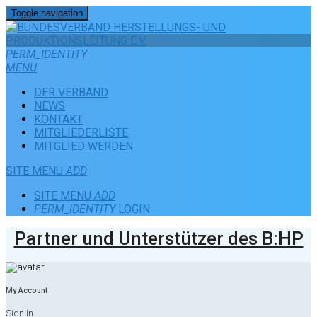
Toggle navigation
PERM_IDENTITY
MENU
DER VERBAND
NEWS
KONTAKT
MITGLIEDERLISTE
MITGLIED WERDEN
SITE MENU
ADD
SITE MENU
ADD
PERM_IDENTITY
LOGIN
Partner und Unterstützer des B:HP
My Account
Sign In