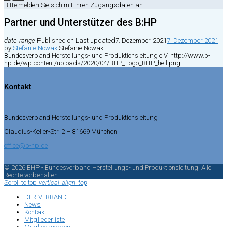
Bitte melden Sie sich mit Ihren Zugangsdaten an.
Partner und Unterstützer des B:HP
date_range
Published on
Last updated
7. Dezember 2021
7. Dezember 2021
by
Stefanie Nowak
Stefanie Nowak
Bundesverband Herstellungs- und Produktionsleitung e.V.
http://www.b-
hp.de/wp-content/uploads/2020/04/BHP_Logo_BHP_hell.png
Kontakt
Bundesverband Herstellungs- und Produktionsleitung
Claudius-Keller-Str. 2 – 81669 München
office@b-hp.de
© 2026 BHP - Bundesverband Herstellungs- und Produktionsleitung. Alle
Rechte vorbehalten.
Scroll to top
vertical_align_top
DER VERBAND
News
Kontakt
Mitgliederliste