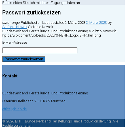
Bitte melden Sie sich mit Ihren Zugangsdaten an.
Passwort zurücksetzen
date_range
Published on
Last updated
2. März 2023
2. März 2023
by
Stefanie Nowak
Stefanie Nowak
Bundesverband Herstellungs- und Produktionsleitung e.V.
http://www.b-
hp.de/wp-content/uploads/2020/04/BHP_Logo_BHP_hell.png
E-Mail-Adresse
Kontakt
Bundesverband Herstellungs- und Produktionsleitung
Claudius-Keller-Str. 2 – 81669 München
office@b-hp.de
© 2026 BHP - Bundesverband Herstellungs- und Produktionsleitung. Alle
Rechte vorbehalten.