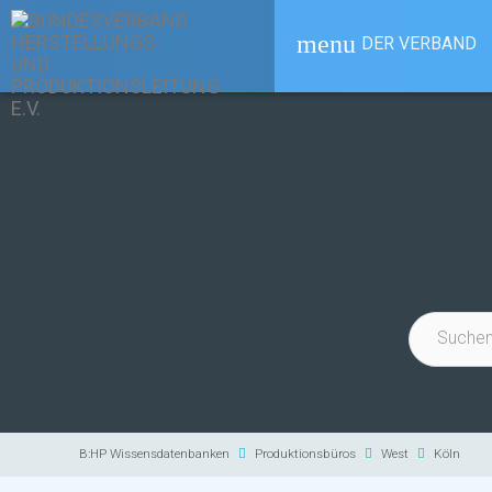
menu
DER VERBAND
B:HP Wissensdatenbanken
Produktionsbüros
West
Köln